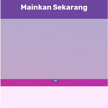
Mainkan Sekarang