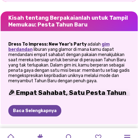
Kisah tentang Berpakaianlah untuk Tampil
Memukau: Pesta Tahun Baru
Dress To Impress: New Year's Party
adalah
gim
berdandan
liburan yang glamor di mana kamu dapat
mendandani empat sahabat dengan pakaian menakjubkan
saat mereka bersiap untuk bersinar di perayaan Tahun Baru
yang tak terlupakan. Dalam gim ini, kamu berperan sebagai
penata gaya dengan satu misi besar: membantu setiap gadis
mengekspresikan kepribadian uniknya melalui mode dan
menyambut Tahun Baru dengan penuh gaya.
🎉 Empat Sahabat, Satu Pesta Tahun
Baru yang Legendaris
Baca Selengkapnya
Hitungan mundur telah dimulai, musik semakin keras, dan
lampu-lampu berkilauan. Dalam Dress To Impress: New Year's
Party, kamu bergabung dengan empat sahabat yang modis,
Luna, Stella, Raven, dan Pinky,
saat mereka bersiap untuk
PERMAINAN
PERMAINAN
PAKAIAN
RIASAN
BERDANDAN
SWEATER
FESTIVAL
KOTAK
KONSER
NATAL
PENJAHAT
MALAM
malam paling meriah tahun ini. Yang membuat game ini