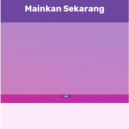
Mainkan Sekarang