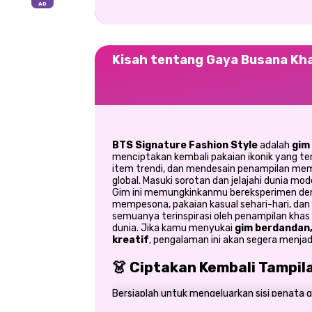
Kisah tentang Gaya Busana Kh
BTS Signature Fashion Style
adalah
gim
menciptakan kembali pakaian ikonik yang te
item trendi, dan mendesain penampilan memu
global. Masuki sorotan dan jelajahi dunia mo
Gim ini memungkinkanmu bereksperimen de
mempesona, pakaian kasual sehari-hari, dan 
semuanya terinspirasi oleh penampilan kh
dunia. Jika kamu menyukai
gim berdandan,
kreatif
, pengalaman ini akan segera menja
👗 Ciptakan Kembali Tampil
Bersiaplah untuk mengeluarkan sisi penata 
ini, Anda akan menjelajahi lemari pakaian y