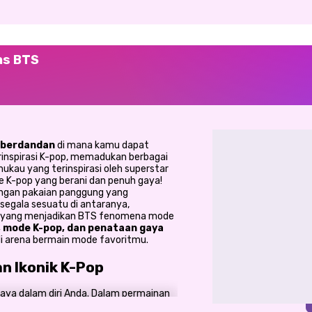
as BTS
 berdandan
di mana kamu dapat
rinspirasi K-pop, memadukan berbagai
kau yang terinspirasi oleh superstar
de K-pop yang berani dan penuh gaya!
ngan pakaian panggung yang
segala sesuatu di antaranya,
as yang menjadikan BTS fenomena mode
 mode K-pop, dan penataan gaya
di arena bermain mode favoritmu.
an Ikonik K-Pop
gaya dalam diri Anda. Dalam permainan
ang dipenuhi dengan busana-busana unik