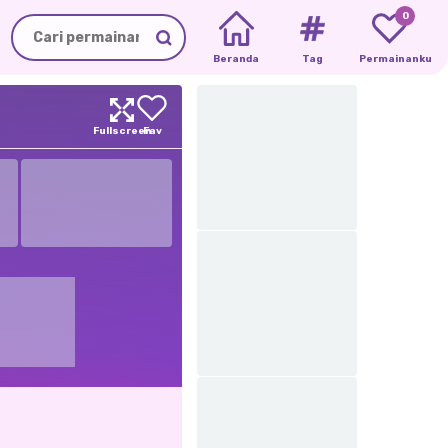
0
Beranda
Tag
Permainanku