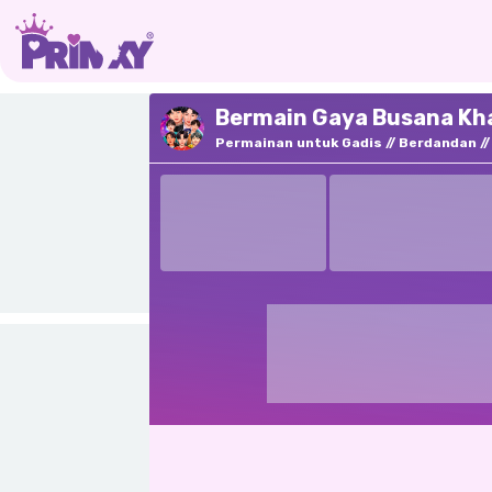
Bermain Gaya Busana Kha
Permainan untuk Gadis
Berdandan