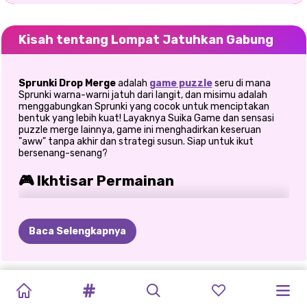
Kisah tentang Lompat Jatuhkan Gabung
Sprunki Drop Merge
adalah
game puzzle
seru di mana
Sprunki warna-warni jatuh dari langit, dan misimu adalah
menggabungkan Sprunki yang cocok untuk menciptakan
bentuk yang lebih kuat! Layaknya Suika Game dan sensasi
puzzle merge lainnya, game ini menghadirkan keseruan
"aww" tanpa akhir dan strategi susun. Siap untuk ikut
bersenang-senang?
🎮 Ikhtisar Permainan
Dalam
Sprunki Drop Merge
, harta karun jatuh ke dalam
kotak, dan setiap kali Anda memasangkan dua Sprunki yang
Baca Selengkapnya
identik, mereka akan bergabung menjadi satu Sprunki yang
lebih imut. Susun dan rencanakan gerakan Anda secara
strategis, tetapi hati-hati, kotak yang penuh berarti
permainan berakhir!
AYO
KULKAS:
GABUNGKAN
MOD
PENYORTIRAN
BUBUR
TEKA-TEKI
MAHJONG
TEKA-TEKI
PUZZLE
POTRET
🧸 Fitur Utama
WARNAI
STOKING
BRAINROT:
CIUMAN
ASMR
PISANG
UBIN
MEWAH
JIGSAW
UNICORN
PUZZLE