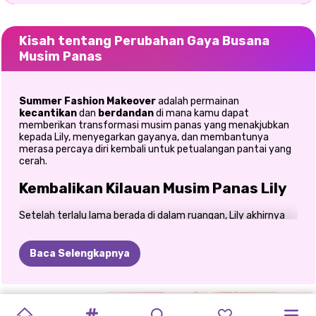
Kisah tentang Perubahan Gaya Busana
Musim Panas
Summer Fashion Makeover
adalah permainan
kecantikan
dan
berdandan
di mana kamu dapat
memberikan transformasi musim panas yang menakjubkan
kepada Lily, menyegarkan gayanya, dan membantunya
merasa percaya diri kembali untuk petualangan pantai yang
cerah.
Kembalikan Kilauan Musim Panas Lily
Setelah terlalu lama berada di dalam ruangan, Lily akhirnya
siap untuk kembali ke pantai, tetapi gayanya sangat
membutuhkan penyelamatan! Dalam
Summer Fashion
Makeover
, Anda dapat mengubahnya dari berantakan dan
Baca Selengkapnya
lelah menjadi bersinar dan menakjubkan dengan perawatan
kecantikan yang menenangkan, pakaian trendi, dan mode
musim panas yang segar. Jika Anda menyukai game
makeover yang menggabungkan kecantikan, mode, dan
PERUBAHAN
GADIS
LABUBU
SPA
SALON
KEMBALI
2
RUTINITAS
MAKEOVER
MAKEOVER
MAKEOVER
PENJAHAT
kreativitas, petualangan cerah ini memberikan semua