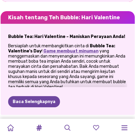
Kisah tentang Teh Bubble: Hari Valentine
Bubble Tea: Hari Valentine – Maniskan Perayaan Anda!
Bersiaplah untuk membangkitkan cinta di
Bubble Tea:
Valentine's Day
!
Game membuat minuman
yang
menggemaskan dan menyenangkan ini memungkinkan Anda
membuat boba tea impian Anda sendiri, cocok untuk
merayakan cinta dan persahabatan. Baik Anda membuat
suguhan manis untuk diri sendiri atau mengirim kejutan
khusus kepada seseorang yang Anda sayangi, game ini
memiliki semua yang Anda butuhkan untuk membuat bubble
tea terbaik di Hari Valentine!
Campur, Cocokkan, dan Sesuaikan Boba Sempurna
Anda!
Baca Selengkapnya
Mulailah dengan memilih rasa-rasa lezat seperti Lychee Rose,
Peach Guava, dan Raspberry Swirl. Kemudian, tambahkan
topping buah, sirup manis, dan marmer warna-warni untuk
menciptakan minuman yang seunik kisah cinta Anda. Jangan
lupakan sentuhan akhir—stiker kawaii yang menggemaskan