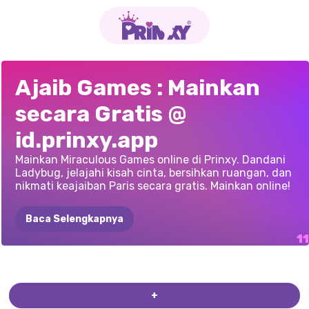
PEMBERSIHAN
GAME
SALON
GADIS
BERTITIK
LIBURAN
MUSIM
DISKON
DESAIN
BIBIR
GADIS
BERTITIK
IDENTITAS
GADIS
SEKOLAH
BUSANA
KEPIK
Ajaib Games : Mainkan
LADYBUG:
KAMAR
BERDANDAN
KECANTIKAN
MERUSAK
DINGIN
MARINETTE
LUCU
UNTUK
KEMBALI
KE
RAHASIA
BERTITIK
VS
MUSIM
GUGUR
DI
secara Gratis @
MARINETTE
KEPIK
AJAIB
LADYBUG
PERNIKAHAN
MARINETTE:
FREAKY
BLACK
MARINETTE
SEKOLAH
LADYBIRD
PAHLAWAN
PARIS
PANAS
id.prinxy.app
DAN
FRIDAY
TERUNGKAP
SUPER
DINGIN
Mainkan Miraculous Games online di Prinxy. Dandani
Ladybug, jelajahi kisah cinta, bersihkan ruangan, dan
nikmati keajaiban Paris secara gratis. Mainkan online!
Baca Selengkapnya
+