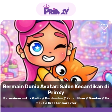
Bermain Dunia Avatar: Salon Kecantikan di
Prinxy
Permainan untuk Gadis
Berdandan
Kecantikan
Dandan
Ra
mbut
Kreator-karakter