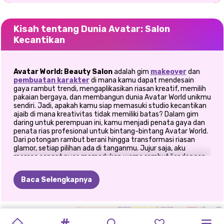
Kisah tentang Dunia Avatar: Salon
Kecantikan
Avatar World: Beauty Salon
adalah gim
makeover
dan
pembuatan karakter
di mana kamu dapat mendesain
gaya rambut trendi, mengaplikasikan riasan kreatif, memilih
pakaian bergaya, dan membangun dunia Avatar World unikmu
sendiri. Jadi, apakah kamu siap memasuki studio kecantikan
ajaib di mana kreativitas tidak memiliki batas? Dalam gim
daring untuk perempuan ini, kamu menjadi penata gaya dan
penata rias profesional untuk bintang-bintang Avatar World.
Dari potongan rambut berani hingga transformasi riasan
glamor, setiap pilihan ada di tanganmu. Jujur saja, aku
merasa sangat puas memadukan warna rambut liar dengan
pakaian modis dan menyaksikan setiap karakter berubah
menjadi ikon mode.
Baca Selengkapnya
💇‍♀️ Layanan Rambut – Gaya Tanpa
Batas
POTONGAN
DUNIA
DUNIA
PASANGAN
PEMBUAT
AVATAR
SALON
GAYA
PEMBUAT
PEMBUAT