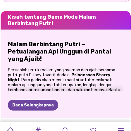
Kisah tentang Game Mode Malam
Berbintang Putri
Malam Berbintang Putri –
Petualangan Api Unggun di Pantai
yang Ajaib!
Bersiaplah untuk malam yang nyaman dan ajaib bersama
putri-putri Disney favorit Anda di
Princesses Starry
Night
! Para gadis akan menuju pantai untuk menikmati
malam api unggun yang tak terlupakan, lengkap dengan
kembang api, minuman hangat, dan pakaian bergaya. Bantu
mereka mengenakan
busana berlapis yang nyaman
,
menghias tempat yang sempurna di tepi pantai, dan nikmati
malam yang indah di bawah bintang-bintang yang berkelap-
Baca Selengkapnya
kelip. Mari kita buat malam ini berkilau!
Berdandan untuk Malam yang Nyaman
PESTA
PERANG
PROTES
GAYA
PIRANG
BULAN
DANDANAN
BFF:
PERTUKARAN
JEANS
PENJAHAT
ELIZA
DAN
di Pantai!