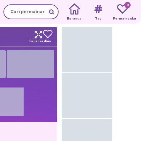
0
Beranda
Tag
Permainanku