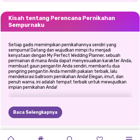
Kisah tentang Perencana Pernikahan
Sempurnaku
Setiap gadis memimpikan pernikahannya sendiri yang
sempurna! Datang dan wujudkan mimpi itu menjadi
kenyataan dengan My Perfect Wedding Planner, sebuah
permainan di mana Anda dapat menyesuaikan karakter Anda,
membuat gaun pengantin Anda sendiri, membantu dua
pengiring pengantin Anda memilih pakaian terbaik, lalu
mendekorasi ballroom pernikahan Anda! Elegan, imut, dan
penuh warna, ini adalah tempat terbaik untuk mewujudkan
impian pernikahan Anda!
Baca Selengkapnya
PERSIAPAN
MAKEUP
PERNIKAHAN
PERENCANA
PERNIKAHAN
DRAMA
BRIDEZILLA
SALON
HIBURAN
PENGHANCUR
SEKARANG
PERSIAPAN