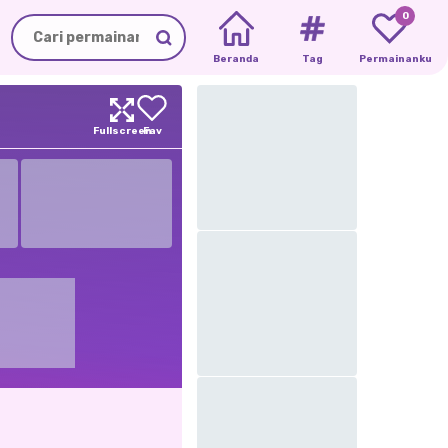
0
Beranda
Tag
Permainanku